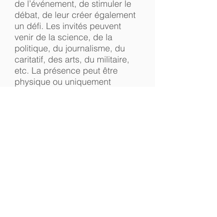
de l’événement, de stimuler le
débat, de leur créer également
un défi. Les invités peuvent
venir de la science, de la
politique, du journalisme, du
caritatif, des arts, du militaire,
etc. La présence peut être
physique ou uniquement
virtuelle. Un engagement de
l’invité à participer est signé
avant l’annonce de sa
présence. Un parrainage est
également envisageable.
La participation d’entreprises et
d’ONG est un autre élément de
stimulation. Elles apportent
ressources et expériences en
échange de stimulation
intellectuelle. Un programme
préparatif peut se dérouler au